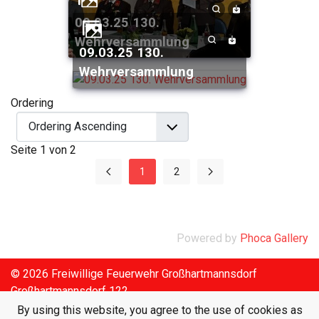
09.03.25 130.
Wehrversammlung
09.03.25 130.
Wehrversammlung
Ordering
Seite 1 von 2
1
2
Powered by
Phoca Gallery
© 2026 Freiwillige Feuerwehr Großhartmannsdorf
Großhartmannsdorf 122
Tel.: 03386/7144
By using this website, you agree to the use of cookies as