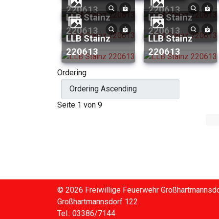
220613
220613
LLB Stainz
LLB Stainz
220613
220613
LLB Stainz
LLB Stainz
220613
220613
Ordering
Seite 1 von 9
© 2026 Freiwillige Feuerwehr Großhartmannsdo
Großhartmannsdorf 122
Tel.: 03386/7144