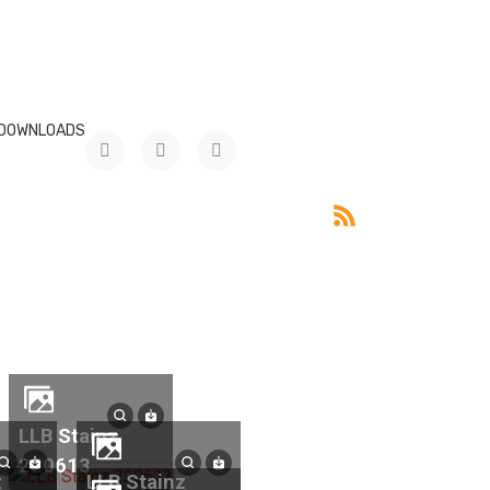
DOWNLOADS
LLB Stainz
220613
LLB Stainz