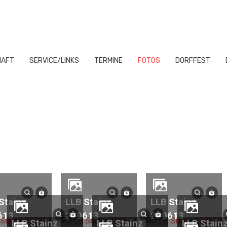
HAFT
SERVICE/LINKS
TERMINE
FOTOS
DORFFEST
LLB Stainz
LLB Stainz
613
220613
220613
LLB Stainz
LLB Stainz
LLB Stainz