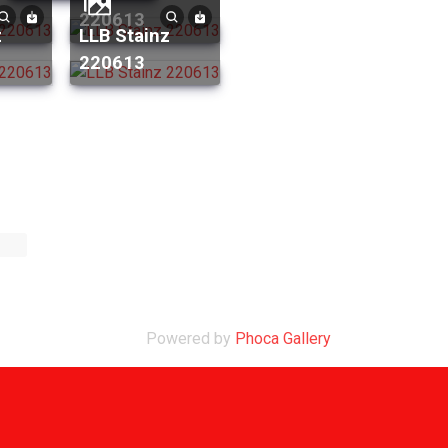
220613
LLB Stainz
220613
Powered by
Phoca Gallery