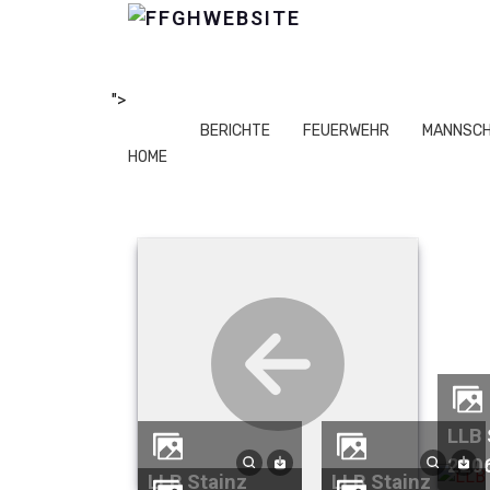
">
BERICHTE
FEUERWEHR
MANNSC
HOME
LLB Stainz
220
LLB Stainz
LLB Stainz